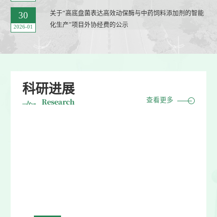
关于“高底盘菌表达高效动保酶与中药饲料添加剂的智能
30
化生产”项目外协经费的公示
2026-01
科研进展
Research
查看更多