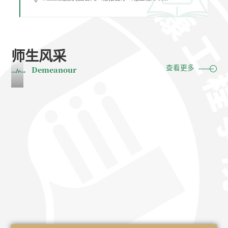
师生风采
Demeanour
查看更多
​william威廉英国官网首次获批中国科协青年科技人才培育工程博