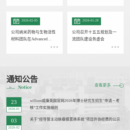
2026-02-05
2026-01-28
公司纳米药物与生物活性
公司召开十五五规划及一
材料团队在Advanced
流团队建设务虚会
Functional Materials上发表
最新研究成果
通知公告
查看更多
Notice
william威廉英国官网2026年博士研究生招生“申请－考
23
核”工作实施细则
2026-01
关于“经导管主动脉瓣膜置换系统”项目外协经费的公示
03
2026-02