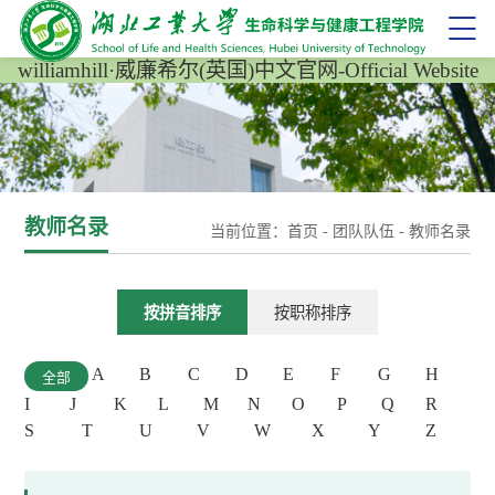
williamhill·威廉希尔(英国)中文官网-Official Website
教师名录
当前位置：
首页
-
团队队伍
-
教师名录
按拼音排序
按职称排序
A
B
C
D
E
F
G
H
全部
I
J
K
L
M
N
O
P
Q
R
S
T
U
V
W
X
Y
Z