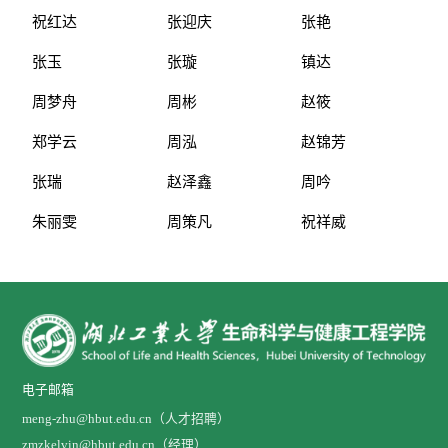
祝红达
张迎庆
张艳
张玉
张璇
镇达
周梦舟
周彬
赵筱
郑学云
周泓
赵锦芳
张瑞
赵泽鑫
周吟
朱丽雯
周策凡
祝祥威
电子邮箱
meng-zhu@hbut.edu.cn（人才招聘）
zmzkelvin@hbut.edu.cn（经理）