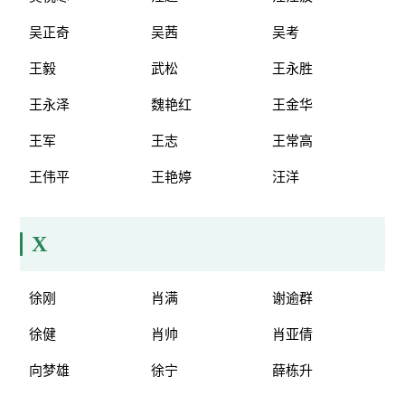
吴正奇
吴茜
吴考
王毅
武松
王永胜
王永泽
魏艳红
王金华
王军
王志
王常高
王伟平
王艳婷
汪洋
X
徐刚
肖满
谢逾群
徐健
肖帅
肖亚倩
向梦雄
徐宁
薛栋升