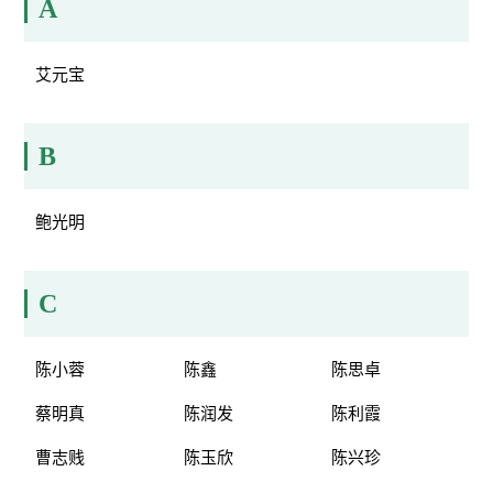
A
艾元宝
B
鲍光明
C
陈小蓉
陈鑫
陈思卓
蔡明真
陈润发
陈利霞
曹志贱
陈玉欣
陈兴珍