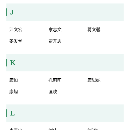
J
江文宏
家志文
蒋文馨
姜发堂
贾开志
K
康恒
孔萌萌
康思妮
康旭
匡映
L