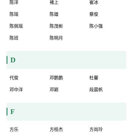
陈洋
褚上
崔冰
陈瑶
陈雄
蔡俊
陈佩瑶
陈茂彬
陈小强
陈班
陈明月
D
代俊
邓鹏鹏
杜馨
邓中洋
邓颖
段晨帆
F
方乐
方桂杰
方尚玲