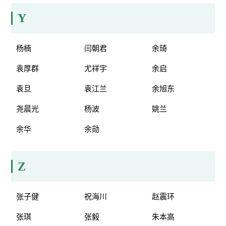
Y
杨楠
闫朝君
余琦
袁厚群
尤祥宇
余启
袁旦
袁江兰
余旭东
尧晨光
杨波
姚兰
余华
余勋
Z
张子健
祝海川
赵震环
张琪
张毅
朱本高