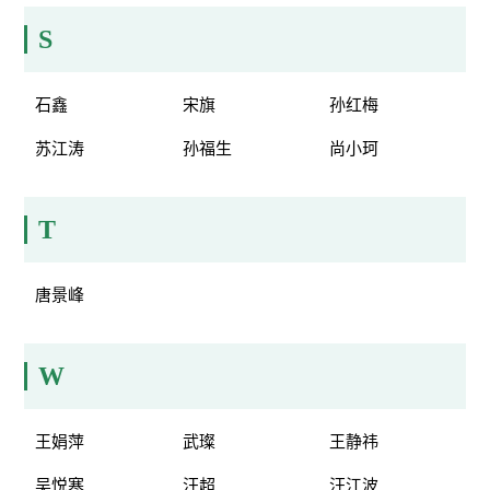
S
石鑫
宋旗
孙红梅
苏江涛
孙福生
尚小珂
T
唐景峰
W
王娟萍
武璨
王静祎
吴悦寒
汪超
汪江波