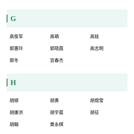
G
高俊军
高萌
高娃
郭惠玲
郭晓霞
高志明
郭冬
宫春杰
H
胡顺
胡勇
胡煜莹
胡康洪
胡宇晨
胡征
胡翰
黄永棋