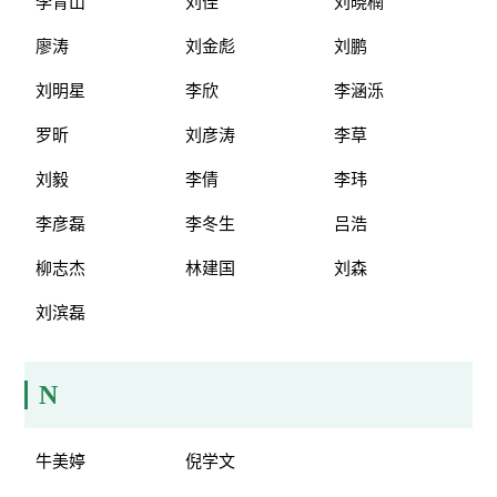
李青山
刘佳
刘晓楠
廖涛
刘金彪
刘鹏
刘明星
李欣
李涵泺
罗昕
刘彦涛
李草
刘毅
李倩
李玮
李彦磊
李冬生
吕浩
柳志杰
林建国
刘森
刘滨磊
N
牛美婷
倪学文