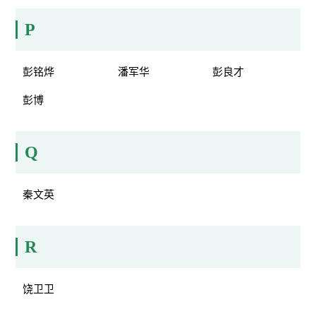
P
彭铭烨
潘军华
彭良才
彭博
Q
秦文英
R
饶卫卫